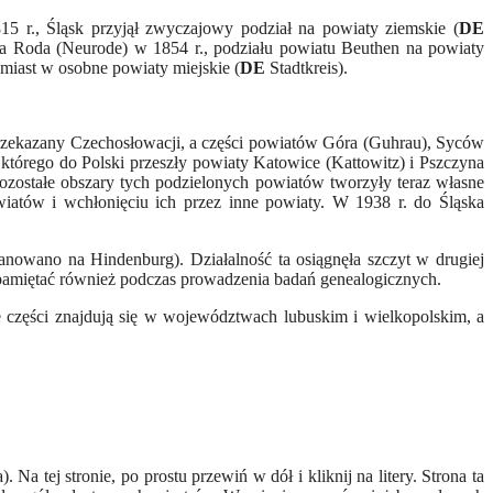
5 r., Śląsk przyjął zwyczajowy podział na powiaty ziemskie (
DE
wa Roda (Neurode) w 1854 r., podziału powiatu Beuthen na powiaty
miast w osobne powiaty miejskie (
DE
Stadtkreis).
przekazany Czechosłowacji, a części powiatów Góra (Guhrau), Syców
tórego do Polski przeszły powiaty Katowice (Kattowitz) i Pszczyna
ozostałe obszary tych podzielonych powiatów tworzyły teraz własne
wiatów i wchłonięciu ich przez inne powiaty. W 1938 r. do Śląska
nowano na Hindenburg). Działalność ta osiągnęła szczyt w drugiej
 pamiętać również podczas prowadzenia badań genealogicznych.
 części znajdują się w województwach lubuskim i wielkopolskim, a
 Na tej stronie, po prostu przewiń w dół i kliknij na litery. Strona ta