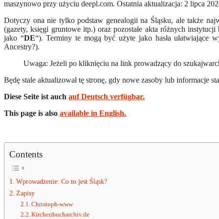
maszynowo przy użyciu deepl.com. Ostatnia aktualizacja: 2 lipca 2026
Dotyczy ona nie tylko podstaw genealogii na Śląsku, ale także na
(gazety, księgi gruntowe itp.) oraz pozostałe akta różnych instytuc
jako “
DE
“). Terminy te mogą być użyte jako hasła ułatwiające 
Ancestry?).
Uwaga: Jeżeli po kliknięciu na link prowadzący do szukajwarc
Będę stale aktualizował tę stronę, gdy nowe zasoby lub informacje st
Diese Seite ist auch
auf Deutsch verfügbar.
This page is also
available in English.
Contents
Wprowadzenie: Co to jest Śląsk?
Zapisy
Christoph-www
Kirchenbucharchiv.de