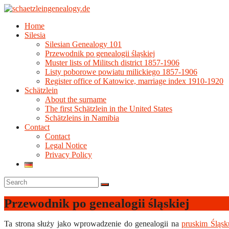
Skip
to
Home
content
schaetzleingenealogy.de
Silesia
Silesian
Silesian Genealogy 101
and
Przewodnik po genealogii śląskiej
Schätzlein
Muster lists of Militsch district 1857-1906
family
Listy poborowe powiatu milickiego 1857-1906
genealogy
Register office of Katowice, marriage index 1910-1920
Schätzlein
About the surname
The first Schätzlein in the United States
Schätzleins in Namibia
Contact
Contact
Legal Notice
Privacy Policy
Przewodnik po genealogii śląskiej
Ta strona służy jako wprowadzenie do genealogii na
pruskim Śląsk