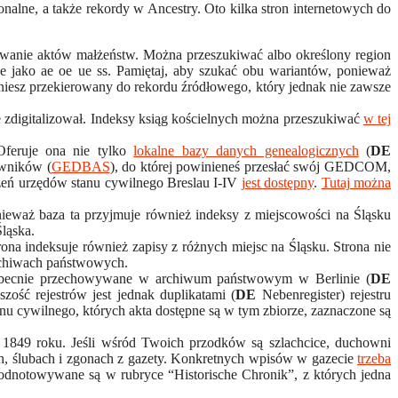
ionalne, a także rekordy w Ancestry. Oto kilka stron internetowych do
sowanie aktów małżeństw. Można przeszukiwać albo określony region
e jako ae oe ue ss. Pamiętaj, aby szukać obu wariantów, ponieważ
niesz przekierowany do rekordu źródłowego, który jednak nie zawsze
re zdigitalizował. Indeksy ksiąg kościelnych można przeszukiwać
w tej
 Oferuje ona nie tylko
lokalne bazy danych genealogicznych
(
DE
owników (
GEDBAS
), do której powinieneś przesłać swój GEDCOM,
dzeń urzędów stanu cywilnego Breslau I-IV
jest dostępny
.
Tutaj można
ieważ baza ta przyjmuje również indeksy z miejscowości na Śląsku
ląska.
trona indeksuje również zapisy z różnych miejsc na Śląsku. Strona nie
archiwach państwowych.
są obecnie przechowywane w archiwum państwowym w Berlinie (
DE
szość rejestrów jest jednak duplikatami (
DE
Nebenregister) rejestru
anu cywilnego, których akta dostępne są w tym zbiorze, zaznaczone są
o 1849 roku. Jeśli wśród Twoich przodków są szlachcice, duchowni
ach, ślubach i zgonach z gazety. Konkretnych wpisów w gazecie
trzeba
 odnotowywane są w rubryce “Historische Chronik”, z których jedna