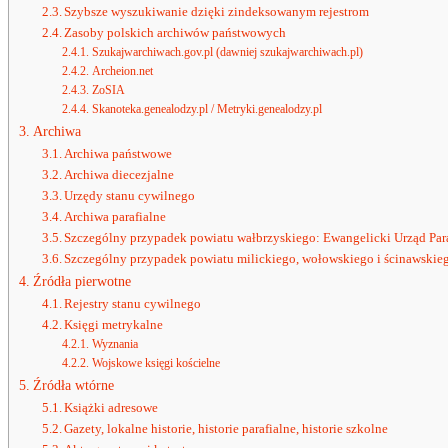
Szybsze wyszukiwanie dzięki zindeksowanym rejestrom
Zasoby polskich archiwów państwowych
Szukajwarchiwach.gov.pl (dawniej szukajwarchiwach.pl)
Archeion.net
ZoSIA
Skanoteka.genealodzy.pl / Metryki.genealodzy.pl
Archiwa
Archiwa państwowe
Archiwa diecezjalne
Urzędy stanu cywilnego
Archiwa parafialne
Szczególny przypadek powiatu wałbrzyskiego: Ewangelicki Urząd Par
Szczególny przypadek powiatu milickiego, wołowskiego i ścinawskie
Źródła pierwotne
Rejestry stanu cywilnego
Księgi metrykalne
Wyznania
Wojskowe księgi kościelne
Źródła wtórne
Książki adresowe
Gazety, lokalne historie, historie parafialne, historie szkolne