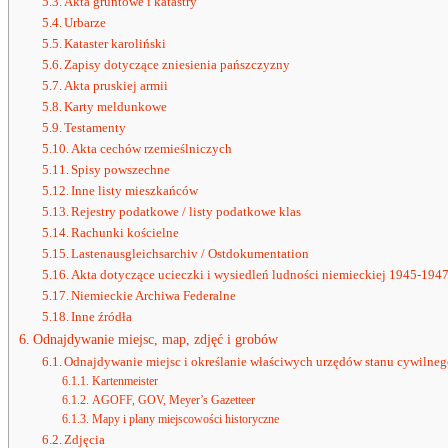
Akta gruntowe i katastry
Urbarze
Kataster karoliński
Zapisy dotyczące zniesienia pańszczyzny
Akta pruskiej armii
Karty meldunkowe
Testamenty
Akta cechów rzemieślniczych
Spisy powszechne
Inne listy mieszkańców
Rejestry podatkowe / listy podatkowe klas
Rachunki kościelne
Lastenausgleichsarchiv / Ostdokumentation
Akta dotyczące ucieczki i wysiedleń ludności niemieckiej 1945-194
Niemieckie Archiwa Federalne
Inne źródła
Odnajdywanie miejsc, map, zdjęć i grobów
Odnajdywanie miejsc i określanie właściwych urzędów stanu cywilnego
Kartenmeister
AGOFF, GOV, Meyer’s Gazetteer
Mapy i plany miejscowości historyczne
Zdjęcia