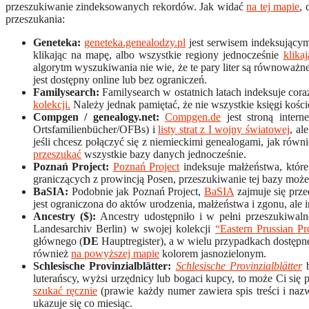
przeszukiwanie zindeksowanych rekordów. Jak widać
na tej mapie
, 
przeszukania:
Geneteka:
geneteka.genealodzy.pl
jest serwisem indeksującym
klikając na mapę, albo wszystkie regiony jednocześnie
klika
algorytm wyszukiwania nie wie, że te pary liter są równoważ
jest dostępny online lub bez ograniczeń.
Familysearch:
Familysearch w ostatnich latach indeksuje cora
kolekcji.
Należy jednak pamiętać, że nie wszystkie księgi kośc
Compgen / genealogy.net:
Compgen.de
jest stroną intern
Ortsfamilienbücher/OFBs) i
listy strat z I wojny światowej
, al
jeśli chcesz połączyć się z niemieckimi genealogami, jak rów
przeszukać
wszystkie bazy danych jednocześnie.
Poznań Project:
Poznań Project
indeksuje małżeństwa, które
graniczących z prowincją Posen, przeszukiwanie tej bazy może
BaSIA:
Podobnie jak Poznań Project,
BaSIA
zajmuje się prz
jest ograniczona do aktów urodzenia, małżeństwa i zgonu, ale
Ancestry ($):
Ancestry udostępniło i w pełni przeszukiwal
Landesarchiv Berlin) w swojej kolekcji
“Eastern Prussian Pr
głównego (
DE
Hauptregister), a w wielu przypadkach dostępne
również
na powyższej mapie
kolorem jasnozielonym.
Schlesische Provinzialblätter:
Schlesische Provinzialblätter
b
luterańscy, wyżsi urzędnicy lub bogaci kupcy, to może Ci si
szukać ręcznie
(prawie każdy numer zawiera spis treści i na
ukazuje się co miesiąc.