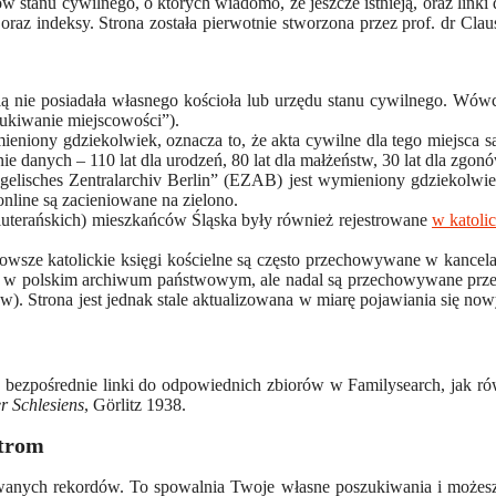
dów stanu cywilnego, o których wiadomo, że jeszcze istnieją, oraz lin
raz indeksy. Strona została pierwotnie stworzona przez prof. dr Cla
ą nie posiadała własnego kościoła lub urzędu stanu cywilnego. Wówcz
zukiwanie miejscowości”).
ymieniony gdziekolwiek, oznacza to, że akta cywilne dla tego miejsc
e danych – 110 lat dla urodzeń, 80 lat dla małżeństw, 30 lat dla zgonó
gelisches Zentralarchiv Berlin” (EZAB) jest wymieniony gdziekolwie
online są zacieniowane na zielono.
(luterańskich) mieszkańców Śląska były również rejestrowane
w katoli
owsze katolickie księgi kościelne są często przechowywane w kancelari
eszcze w polskim archiwum państwowym, ale nadal są przechowywane prz
w). Strona jest jednak stale aktualizowana w miarę pojawiania się now
bezpośrednie linki do odpowiednich zbiorów w Familysearch, jak równ
r Schlesiens
, Görlitz 1938.
strom
owanych rekordów. To spowalnia Twoje własne poszukiwania i możesz