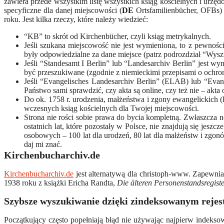
zawiera przede wszystkim listę wszystkich ksiąg kościelnych i urzę
specyficzne dla danej miejscowości (
DE
Ortsfamilienbücher, OFBs) o
roku. Jest kilka rzeczy, które należy wiedzieć:
“KB” to skrót od Kirchenbücher, czyli ksiąg metrykalnych.
Jeśli szukana miejscowość nie jest wymieniona, to z pewności
były odpowiedzialne za dane miejsce (patrz podrozdział “Wys
Jeśli “Standesamt I Berlin” lub “Landesarchiv Berlin” jest w
być przeszukiwane (zgodnie z niemieckimi przepisami o ochroni
Jeśli “Evangelisches Landesarchiv Berlin” (ELAB) lub “Evan
Państwo sami sprawdzić, czy akta są online, czy też nie – akta 
Do ok. 1758 r. urodzenia, małżeństwa i zgony ewangelickich 
wczesnych ksiąg kościelnych dla Twojej miejscowości.
Strona nie rości sobie prawa do bycia kompletną. Zwłaszcza n
ostatnich lat, które pozostały w Polsce, nie znajdują się j
osobowych – 100 lat dla urodzeń, 80 lat dla małżeństw i zgonó
daj mi znać.
Kirchenbucharchiv.de
Kirchenbucharchiv.de
jest alternatywą dla christoph-www. Zapewnia 
1938 roku z książki Ericha Randta,
Die älteren Personenstandsregiste
Szybsze wyszukiwanie dzięki zindeksowanym reje
Początkujący często popełniają błąd nie używając najpierw indeks