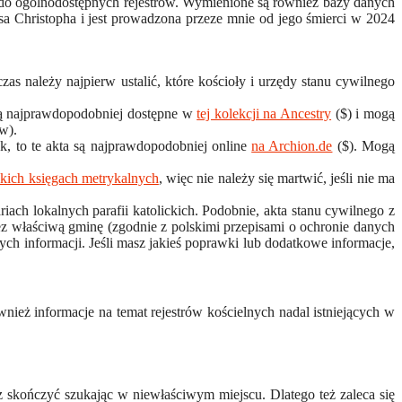
ki do ogólnodostępnych rejestrów. Wymienione są również bazy danych
usa Christopha i jest prowadzona przeze mnie od jego śmierci w 2024
as należy najpierw ustalić, które kościoły i urzędy stanu cywilnego
a są najprawdopodobniej dostępne w
tej kolekcji na Ancestry
($) i mogą
w).
k, to te akta są najprawdopodobniej online
na Archion.de
($). Mogą
ckich księgach metrykalnych
, więc nie należy się martwić, jeśli nie ma
ach lokalnych parafii katolickich. Podobnie, akta stanu cywilnego z
ez właściwą gminę (zgodnie z polskimi przepisami o ochronie danych
ych informacji. Jeśli masz jakieś poprawki lub dodatkowe informacje,
ież informacje na temat rejestrów kościelnych nadal istniejących w
 skończyć szukając w niewłaściwym miejscu. Dlatego też zaleca się