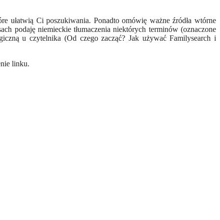
które ułatwią Ci poszukiwania. Ponadto omówię ważne źródła wtórne
wiasach podaję niemieckie tłumaczenia niektórych terminów (oznaczone
giczną u czytelnika (Od czego zacząć? Jak używać Familysearch i
nie linku.