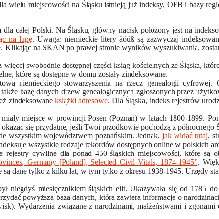
dla wielu miejscowości na Śląsku istnieją już indeksy, OFB i bazy reg
 dla całej Polski. Na Śląsku, główny nacisk położony jest na indek
jąc na lupę
. Uwaga: niemieckie litery äöüß są zazwyczaj indeksowan
ne. Klikając na SKAN po prawej stronie wyników wyszukiwania, zosta
z więcej swobodnie dostępnej części ksiąg kościelnych ze Śląska, któ
ielne, które są dostępne w domu zostały zindeksowane.
etową niemieckiego stowarzyszenia na rzecz genealogii cyfrowej.
e także bazę danych drzew genealogicznych zgłoszonych przez użytk
nież zindeksowane
książki adresowe
. Dla Śląska, indeks rejestrów uro
 miały miejsce w prowincji Posen (Poznań) w latach 1800-1899. Pon
 okazać się przydatne, jeśli Twoi przodkowie pochodzą z północnego Ś
ede wszystkim województwem poznańskim. Jednak,
jak widać tutaj
, s
 indeksuje wszystkie rodzaje rekordów dostępnych online w polskich 
ne rejestry cywilne dla ponad 450 śląskich miejscowości, które 
ovinces, Germany [Poland], Selected Civil Vitals, 1874-1945”
. Więk
 są dane tylko z kilku lat, w tym tylko z okresu 1938-1945. Urzędy st
ył niegdyś miesięcznikiem śląskich elit. Ukazywała się od 1785 d
ę przydać powyższa baza danych, która zawiera informacje o narodzin
zwisk). Wydarzenia związane z narodzinami, małżeństwami i zgonami