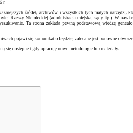
 r.
jważniejszych źródeł, archiwów i wszystkich tych małych narzędzi, 
ji byłej Rzeszy Niemieckiej (administracja miejska, sądy itp.). W na
wyszukiwanie. Ta strona zakłada pewną podstawową wiedzę genealo
hiwach pojawi się komunikat o błędzie, zalecane jest ponowne otworze
aną się dostępne i gdy opracuję nowe metodologie lub materiały.