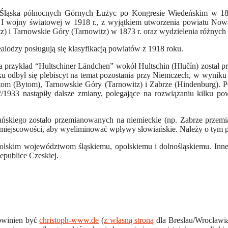
o Śląska północnych Górnych Łużyc po Kongresie Wiedeńskim w 181
ca I wojny światowej w 1918 r., z wyjątkiem utworzenia powiatu No
) i Tarnowskie Góry (Tarnowitz) w 1873 r. oraz wydzielenia różnych 
lodzy posługują się klasyfikacją powiatów z 1918 roku.
na przykład “Hultschiner Ländchen” wokół Hultschin (Hlučín) został 
odbył się plebiscyt na temat pozostania przy Niemczech, w wyniku k
Bytom (Bytom), Tarnowskie Góry (Tarnowitz) i Zabrze (Hindenburg). P
2/1933 nastąpiły dalsze zmiany, polegające na rozwiązaniu kilku po
ńskiego zostało przemianowanych na niemieckie (np. Zabrze przemia
zwy miejscowości, aby wyeliminować wpływy słowiańskie. Należy o tym
olskim województwom śląskiemu, opolskiemu i dolnośląskiemu. Inne
publice Czeskiej.
owinien być
christoph-www.de
(
z własną stroną
dla Breslau/Wrocławia).