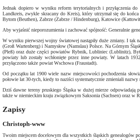
Jednak dopiero w wyniku reform terytorialnych i przyłączenia d
Landkreis, zwykle skracany do Kreis), który utrzymał się do koń
Bytom (Beuthen), Zabrze (Zabrze / Hindenburg), Katowice (Kattowitz
Aby wyjaśnić nieporozumienia i zachować spójność: Generalnie genea
W wyniku pierwszej wojny światowej nastąpiły duże zmiany. I tak 
(Groß Wartenberg) i Namysłow (Namslau) Polsce. Na Górnym Śląsku 
(Pleß) oraz duże części powiatów Rybnik, Lubliniec (Lublinitz), 
powiaty lub zostały wchłonięte przez inne powiaty. W latach 193
przyłączono także powiat Wschowa (Fraustadt).
Od początku lat 1900 wiele nazw miejscowości pochodzenia słowia
połowie lat 30-tych, kiedy to naziści systematycznie zmieniali na
Dziś dawne tereny pruskiego Śląska w dużej mierze odpowiadają p
także w niemieckim kraju związkowym Saksonia (Sachsen) oraz w Re
Zapisy
Christoph-www
Twoim miejscem docelowym dla wszystkich śląskich genealogów p