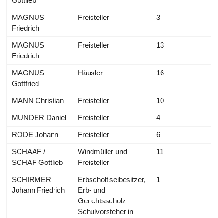
Gottlieb
MAGNUS
Freisteller
3
Friedrich
MAGNUS
Freisteller
13
Friedrich
MAGNUS
Häusler
16
Gottfried
MANN Christian
Freisteller
10
MUNDER Daniel
Freisteller
4
RODE Johann
Freisteller
6
SCHAAF /
Windmüller und
11
SCHAF Gottlieb
Freisteller
SCHIRMER
Erbscholtiseibesitzer,
1
Johann Friedrich
Erb- und
Gerichtsscholz,
Schulvorsteher in