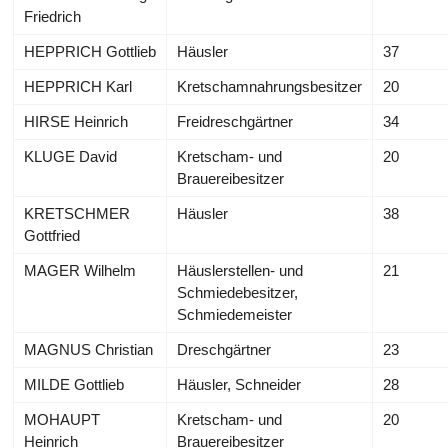
Friedrich
HEPPRICH Gottlieb
Häusler
37
HEPPRICH Karl
Kretschamnahrungsbesitzer
20
HIRSE Heinrich
Freidreschgärtner
34
KLUGE David
Kretscham- und
20
Brauereibesitzer
KRETSCHMER
Häusler
38
Gottfried
MAGER Wilhelm
Häuslerstellen- und
21
Schmiedebesitzer,
Schmiedemeister
MAGNUS Christian
Dreschgärtner
23
MILDE Gottlieb
Häusler, Schneider
28
MOHAUPT
Kretscham- und
20
Heinrich
Brauereibesitzer