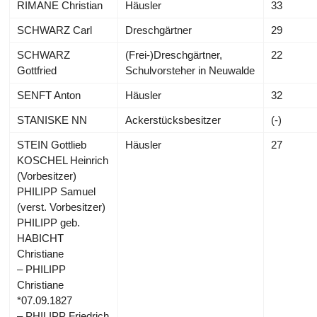
RIMANE Christian
Häusler
33
SCHWARZ Carl
Dreschgärtner
29
SCHWARZ
(Frei-)Dreschgärtner,
22
Gottfried
Schulvorsteher in Neuwalde
SENFT Anton
Häusler
32
STANISKE NN
Ackerstücksbesitzer
(-)
STEIN Gottlieb
Häusler
27
KOSCHEL Heinrich
(Vorbesitzer)
PHILIPP Samuel
(verst. Vorbesitzer)
PHILIPP geb.
HABICHT
Christiane
– PHILIPP
Christiane
*07.09.1827
– PHILIPP Friedrich