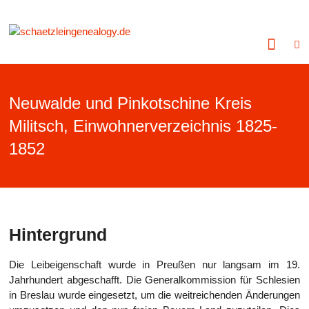
Zum
Inhalt
schaetzleingenealogy.de
springen
Schlesische
Ahnenforschung
und
Forschung
Neuwalde und Pinkotschine Kreis
zur
Familie
Militsch, Einwohnerverzeichnis 1825-
Schätzlein
1852
Hintergrund
Die Leibeigenschaft wurde in Preußen nur langsam im 19.
Jahrhundert abgeschafft. Die Generalkommission für Schlesien
in Breslau wurde eingesetzt, um die weitreichenden Änderungen