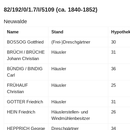
82/192/0/1.7/I/5109 (ca. 1840-1852)
Neuwalde
Name
Stand
Hypothek
BOSSOG Gottfried
(Frei-)Dreschgärtner
30
BRÜCH / BRÜCHE
Häusler
31
Johann Christian
BÜNDIG / BINDIG
Häusler
36
Carl
FRÜHAUF
Häusler
25
Christian
GOTTER Friedrich
Häusler
31
HEIN Friedrich
Häuslerstellen- und
26
Windmühlenbesitzer
HEPPRICH George
Dreschgärtner
34