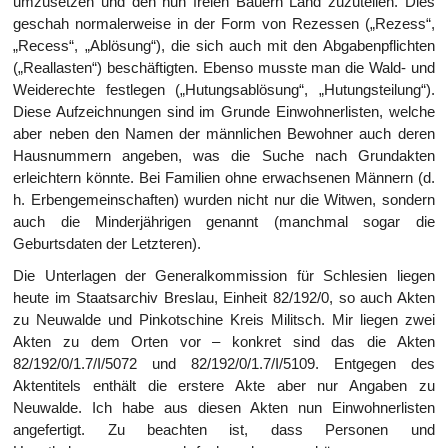
umzusetzen und den nun freien Bauern Land zuzuteilen. Dies
geschah normalerweise in der Form von Rezessen („Rezess“,
„Recess“, „Ablösung“), die sich auch mit den Abgabenpflichten
(„Reallasten“) beschäftigten. Ebenso musste man die Wald- und
Weiderechte festlegen („Hutungsablösung“, „Hutungsteilung“).
Diese Aufzeichnungen sind im Grunde Einwohnerlisten, welche
aber neben den Namen der männlichen Bewohner auch deren
Hausnummern angeben, was die Suche nach Grundakten
erleichtern könnte. Bei Familien ohne erwachsenen Männern (d.
h. Erbengemeinschaften) wurden nicht nur die Witwen, sondern
auch die Minderjährigen genannt (manchmal sogar die
Geburtsdaten der Letzteren).
Die Unterlagen der Generalkommission für Schlesien liegen
heute im Staatsarchiv Breslau, Einheit 82/192/0, so auch Akten
zu Neuwalde und Pinkotschine Kreis Militsch. Mir liegen zwei
Akten zu dem Orten vor – konkret sind das die Akten
82/192/0/1.7/I/5072 und 82/192/0/1.7/I/5109. Entgegen des
Aktentitels enthält die erstere Akte aber nur Angaben zu
Neuwalde. Ich habe aus diesen Akten nun Einwohnerlisten
angefertigt. Zu beachten ist, dass Personen und