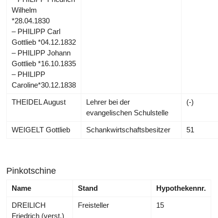
Wilhelm
*28.04.1830
– PHILIPP Carl
Gottlieb *04.12.1832
– PHILIPP Johann
Gottlieb *16.10.1835
– PHILIPP
Caroline*30.12.1838
THEIDEL August
Lehrer bei der
(-)
evangelischen Schulstelle
WEIGELT Gottlieb
Schankwirtschaftsbesitzer
51
Pinkotschine
Name
Stand
Hypothekennr.
DREILICH
Freisteller
15
Friedrich (verst.)