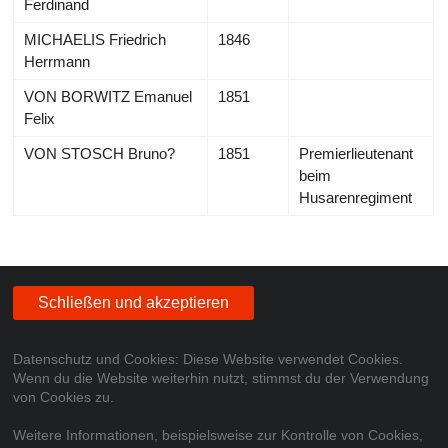
Ferdinand
MICHAELIS Friedrich
1846
Herrmann
VON BORWITZ Emanuel
1851
Felix
VON STOSCH Bruno?
1851
Premierlieutenant
beim
Husarenregiment
Datenschutz und Cookies: Diese Website verwendet Cookies.
Wenn du die Website weiterhin nutzt, stimmst du der Verwendung
von Cookies zu.
Weitere Informationen, beispielsweise zur Kontrolle von Cookies,