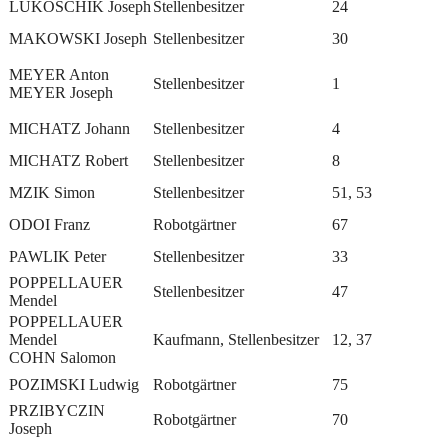
LUKOSCHIK Joseph
Stellenbesitzer
24
MAKOWSKI Joseph
Stellenbesitzer
30
MEYER Anton
Stellenbesitzer
1
MEYER Joseph
MICHATZ Johann
Stellenbesitzer
4
MICHATZ Robert
Stellenbesitzer
8
MZIK Simon
Stellenbesitzer
51, 53
ODOI Franz
Robotgärtner
67
PAWLIK Peter
Stellenbesitzer
33
POPPELLAUER
Stellenbesitzer
47
Mendel
POPPELLAUER
Mendel
Kaufmann, Stellenbesitzer
12, 37
COHN Salomon
POZIMSKI Ludwig
Robotgärtner
75
PRZIBYCZIN
Robotgärtner
70
Joseph