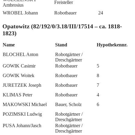
Freisteller
Ambrosius
WROBEL Johann
Robotbauer
24
Opatowitz (82/192/0/3.18/III/17514 – ca. 1818-
1823)
Name
Stand
Hypothekennr.
BLOCHEL Anton
Robotgärtner /
Dreschgärtner
GOWIK Casimir
Robotbauer
5
GOWIK Woitek
Robotbauer
8
JURETZEK Joseph
Robotbauer
7
KLIMAS Peter
Robotbauer
4
MAKOWSKI Michael
Bauer, Scholz
6
POZIMSKI Ludwig
Robotgärtner /
Dreschgärtner
PUSA Johann/Jasch
Robotgärtner /
Dreschgärtner