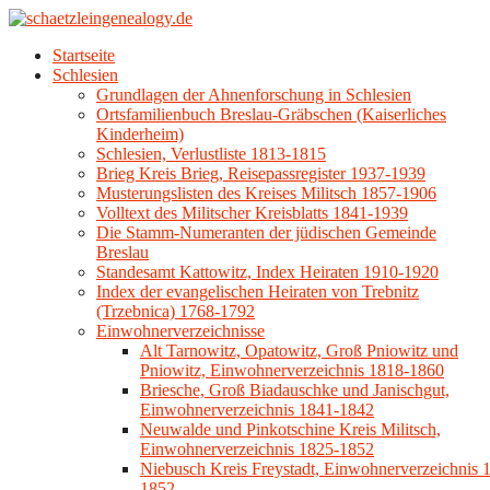
Zum
Inhalt
Startseite
springen
schaetzleingenealogy.de
Schlesien
Schlesische
Grundlagen der Ahnenforschung in Schlesien
Ahnenforschung
Ortsfamilienbuch Breslau-Gräbschen (Kaiserliches
und
Kinderheim)
Forschung
Schlesien, Verlustliste 1813-1815
zur
Brieg Kreis Brieg, Reisepassregister 1937-1939
Familie
Musterungslisten des Kreises Militsch 1857-1906
Schätzlein
Volltext des Militscher Kreisblatts 1841-1939
Die Stamm-Numeranten der jüdischen Gemeinde
Breslau
Standesamt Kattowitz, Index Heiraten 1910-1920
Index der evangelischen Heiraten von Trebnitz
(Trzebnica) 1768-1792
Einwohnerverzeichnisse
Alt Tarnowitz, Opatowitz, Groß Pniowitz und
Pniowitz, Einwohnerverzeichnis 1818-1860
Briesche, Groß Biadauschke und Janischgut,
Einwohnerverzeichnis 1841-1842
Neuwalde und Pinkotschine Kreis Militsch,
Einwohnerverzeichnis 1825-1852
Niebusch Kreis Freystadt, Einwohnerverzeichnis 
1852