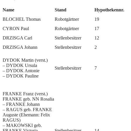
Name
Stand
Hypothekennr.
BLOCHEL Thomas
Robotgärtner
19
CYRON Paul
Robotgärtner
17
DRZISGA Carl
Stellenbesitzer
12
DRZISGA Johann
Stellenbesitzer
2
DYDOK Martin (verst.)
– DYDOK Ursula
Stellenbesitzer
7
– DYDOK Antonie
– DYDOK Pauline
FRANKE Franz (verst.)
FRANKE geb. NN Rosalia
– FRANKE Johann
– RAGUS geb. FRANKE
Auguste (Ehemann: Felix
RAGUS)
– MAKOWSKI geb.
FRANKE Victoria
Stellenbesitzer
14