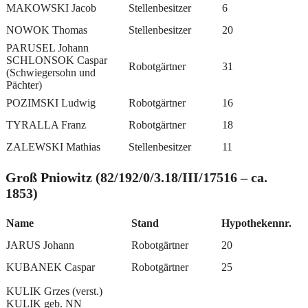
MAKOWSKI Jacob
Stellenbesitzer
6
NOWOK Thomas
Stellenbesitzer
20
PARUSEL Johann
SCHLONSOK Caspar
Robotgärtner
31
(Schwiegersohn und
Pächter)
POZIMSKI Ludwig
Robotgärtner
16
TYRALLA Franz
Robotgärtner
18
ZALEWSKI Mathias
Stellenbesitzer
11
Groß Pniowitz (82/192/0/3.18/III/17516 – ca.
1853)
Name
Stand
Hypothekennr.
JARUS Johann
Robotgärtner
20
KUBANEK Caspar
Robotgärtner
25
KULIK Grzes (verst.)
KULIK geb. NN