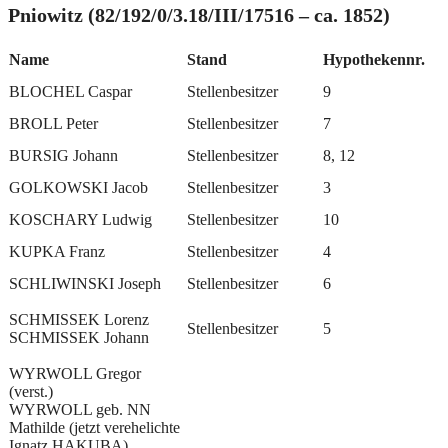
Pniowitz (82/192/0/3.18/III/17516 – ca. 1852)
Name
Stand
Hypothekennr.
BLOCHEL Caspar
Stellenbesitzer
9
BROLL Peter
Stellenbesitzer
7
BURSIG Johann
Stellenbesitzer
8, 12
GOLKOWSKI Jacob
Stellenbesitzer
3
KOSCHARY Ludwig
Stellenbesitzer
10
KUPKA Franz
Stellenbesitzer
4
SCHLIWINSKI Joseph
Stellenbesitzer
6
SCHMISSEK Lorenz
Stellenbesitzer
5
SCHMISSEK Johann
WYRWOLL Gregor
(verst.)
WYRWOLL geb. NN
Mathilde (jetzt verehelichte
Ignatz HAKUBA)