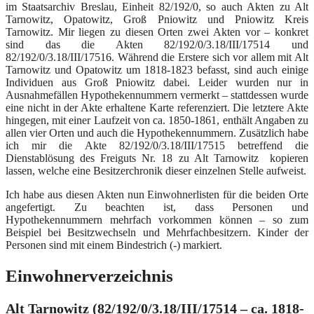
im Staatsarchiv Breslau, Einheit 82/192/0, so auch Akten zu Alt
Tarnowitz, Opatowitz, Groß Pniowitz und Pniowitz Kreis
Tarnowitz. Mir liegen zu diesen Orten zwei Akten vor – konkret
sind das die Akten 82/192/0/3.18/III/17514 und
82/192/0/3.18/III/17516. Während die Erstere sich vor allem mit Alt
Tarnowitz und Opatowitz um 1818-1823 befasst, sind auch einige
Individuen aus Groß Pniowitz dabei. Leider wurden nur in
Ausnahmefällen Hypothekennummern vermerkt – stattdessen wurde
eine nicht in der Akte erhaltene Karte referenziert. Die letztere Akte
hingegen, mit einer Laufzeit von ca. 1850-1861, enthält Angaben zu
allen vier Orten und auch die Hypothekennummern. Zusätzlich habe
ich mir die Akte 82/192/0/3.18/III/17515 betreffend die
Dienstablösung des Freiguts Nr. 18 zu Alt Tarnowitz kopieren
lassen, welche eine Besitzerchronik dieser einzelnen Stelle aufweist.
Ich habe aus diesen Akten nun Einwohnerlisten für die beiden Orte
angefertigt. Zu beachten ist, dass Personen und
Hypothekennummern mehrfach vorkommen können – so zum
Beispiel bei Besitzwechseln und Mehrfachbesitzern. Kinder der
Personen sind mit einem Bindestrich (-) markiert.
Einwohnerverzeichnis
Alt Tarnowitz (82/192/0/3.18/III/17514 – ca. 1818-