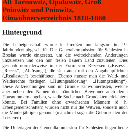
Alt Tarnowitz, Opatowitz, Groß
Pniowitz und Pniowitz,
Einwohnerverzeichnis 1818-1860
Hintergrund
Die Leibeigenschaft wurde in Preußen nur langsam im 19.
Jahrhundert abgeschafft. Die Generalkommission für Schlesien in
Breslau wurde eingesetzt, um die weitreichenden Änderungen
umzusetzen und den nun freien Bauern Land zuzuteilen. Dies
geschah normalerweise in der Form von Rezessen („Rezess“,
„Recess“, „Ablösung“), die sich auch mit den Abgabenpflichten
(„Reallasten“) beschäftigten. Ebenso musste man die Wald- und
Weiderechte festlegen („Hutungsablösung“, „Hutungsteilung“).
Diese Aufzeichnungen sind im Grunde Einwohnerlisten, welche
aber neben den Namen der männlichen Bewohner auch deren
Hausnummern angeben, was die Suche nach Grundakten erleichtern
könnte. Bei Familien ohne erwachsenen Männern (d. h.
Erbengemeinschaften) wurden nicht nur die Witwen, sondern auch
die Minderjährigen genannt (manchmal sogar die Geburtsdaten der
Letzteren).
Die Unterlagen der Generalkommission für Schlesien liegen heute