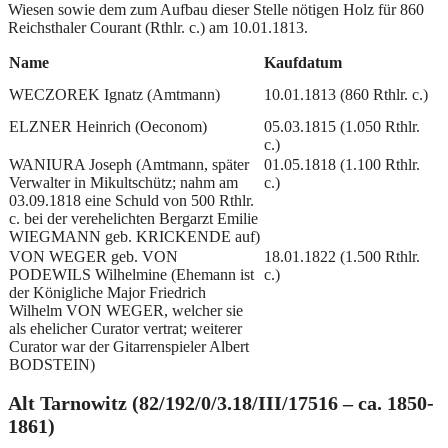
Wiesen sowie dem zum Aufbau dieser Stelle nötigen Holz für 860
Reichsthaler Courant (Rthlr. c.) am 10.01.1813.
Name
Kaufdatum
WECZOREK Ignatz (Amtmann)
10.01.1813 (860 Rthlr. c.)
ELZNER Heinrich (Oeconom)
05.03.1815 (1.050 Rthlr.
c.)
WANIURA Joseph (Amtmann, später
01.05.1818 (1.100 Rthlr.
Verwalter in Mikultschütz; nahm am
c.)
03.09.1818 eine Schuld von 500 Rthlr.
c. bei der verehelichten Bergarzt Emilie
WIEGMANN geb. KRICKENDE auf)
VON WEGER geb. VON
18.01.1822 (1.500 Rthlr.
PODEWILS Wilhelmine (Ehemann ist
c.)
der Königliche Major Friedrich
Wilhelm VON WEGER, welcher sie
als ehelicher Curator vertrat; weiterer
Curator war der Gitarrenspieler Albert
BODSTEIN)
Alt Tarnowitz (82/192/0/3.18/III/17516 – ca. 1850-
1861)