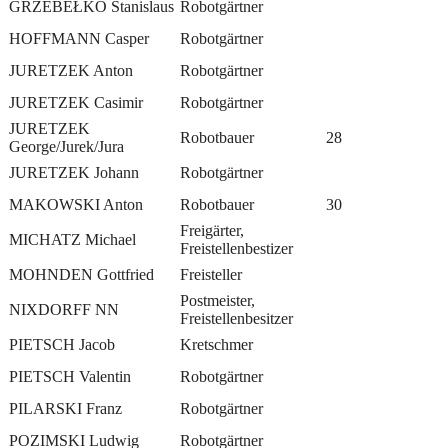
GRZEBEŁKO Stanislaus
Robotgärtner
HOFFMANN Casper
Robotgärtner
JURETZEK Anton
Robotgärtner
JURETZEK Casimir
Robotgärtner
JURETZEK
Robotbauer
28
George/Jurek/Jura
JURETZEK Johann
Robotgärtner
MAKOWSKI Anton
Robotbauer
30
Freigärter,
MICHATZ Michael
Freistellenbestizer
MOHNDEN Gottfried
Freisteller
Postmeister,
NIXDORFF NN
Freistellenbesitzer
PIETSCH Jacob
Kretschmer
PIETSCH Valentin
Robotgärtner
PILARSKI Franz
Robotgärtner
POZIMSKI Ludwig
Robotgärtner