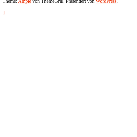
Theme:
Ample
von ThemeGrill. Präsentiert von
WordPress
.